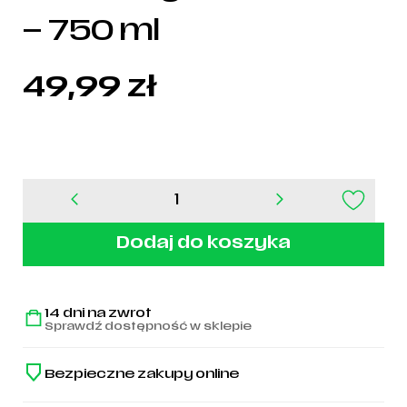
– 750 ml
49,99
zł
ilość
Bidon
Legia
Dodaj do koszyka
Warszawa
-
750
ml
14 dni na zwrot
Sprawdź dostępność w sklepie
Bezpieczne zakupy online