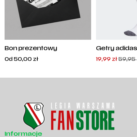
Bon prezentowy
Getry adidas
GN2991
Cena
Pierwotna
Aktualna
Od
50,00
zł
19,99
zł
59,95
od:
cena
cena
50,00
zł
.
wynosiła:
wynosi:
59,95
19,99
zł
zł
.
.
Informacje