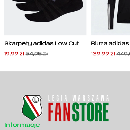
Skarpety adidas Low Cut 3
Bluza adidas 
pary - DZ9385
HI3045
Pierwotna
Aktualna
Pierwotna
Aktualna
19,99
zł
54,95
zł
139,99
zł
449
cena
cena
cena
cena
wynosiła:
wynosi:
wynosiła:
wynosi:
54,95
19,99
zł
zł
.
.
449,00
139,99
zł
zł
.
.
Informacje