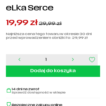
eLka Serce
19,99
zł
29,99
zł
Najniższa cena tego towaru w okresie 30 dni
przed wprowadzeniem obniżki to:
29,99
zł
ilość
Torba
bawełniana
Dodaj do koszyka
eLka
Serce
14 dni na zwrot
Sprawdź dostępność w sklepie
Bezpieczne zakupy online