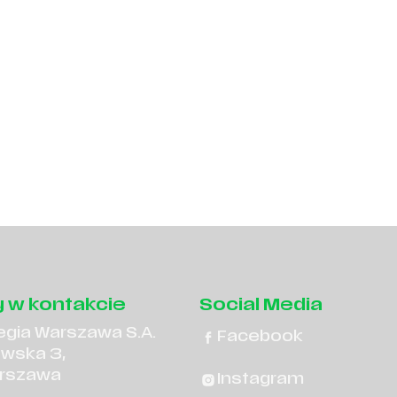
 w kontakcie
Social Media
egia Warszawa S.A.
Facebook
owska 3,
rszawa
Instagram