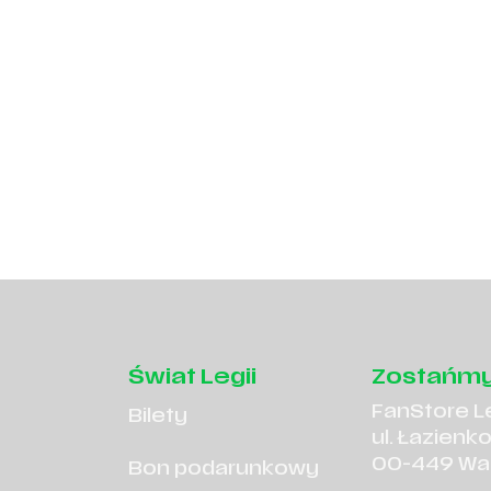
Świat Legii
Zostańmy
FanStore L
Bilety
ul. Łazienk
00-449 Wa
Bon podarunkowy