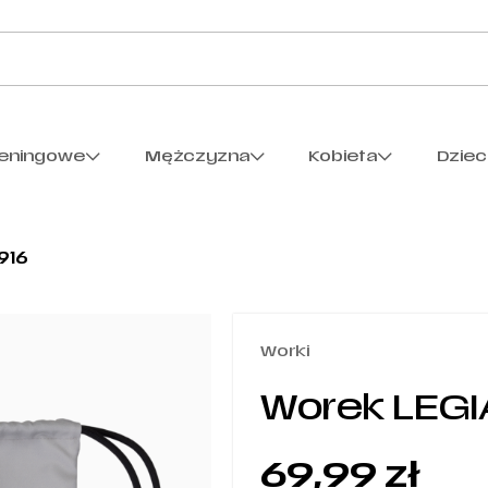
reningowe
Mężczyzna
Kobieta
Dzie
916
Worki
Worek LEGIA
69,99
zł