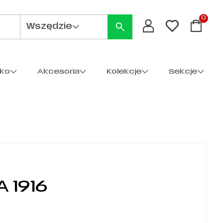
0
Wszędzie
cko
Akcesoria
Kolekcje
Sekcje
 1916