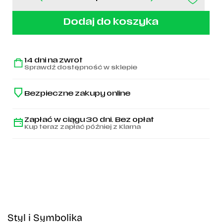
ilość
Zielona
czapka
Dodaj do koszyka
z
daszkiem
Legia
Warszawa
14 dni na zwrot
1916
Sprawdź dostępność w sklepie
-
Syrenka
Bezpieczne zakupy online
Zapłać w ciągu 30 dni. Bez opłat
Kup teraz zapłać później z Klarna
Styl i Symbolika