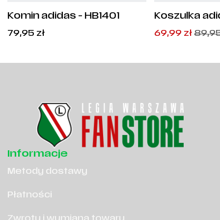
Komin adidas - HB1401
Koszulka ad
Base Tee Jun
Pierwotna
Aktualna
79,95
zł
69,99
zł
89,9
cena
cena
wynosiła:
wynosi:
89,95
69,99
zł
zł
.
.
Informacje
Metody dostawy
Płatności
Zwroty i wymiana towaru