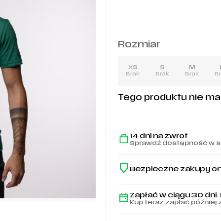
Rozmiar
XS
S
M
Brak
Brak
Brak
B
Tego produktu nie ma n
14 dni na zwrot
Sprawdź dostępność w s
Bezpieczne zakupy on
Zapłać w ciągu 30 dni.
Kup teraz zapłać później 