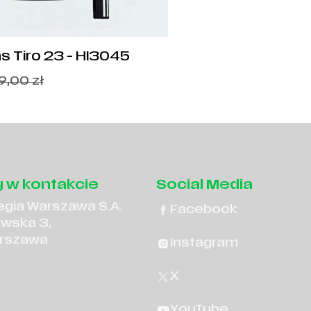
s Tiro 23 - HI3045
9,00
zł
 w kontakcie
Social Media
egia Warszawa S.A.
Facebook
owska 3,
rszawa
Instagram
X
YouTube