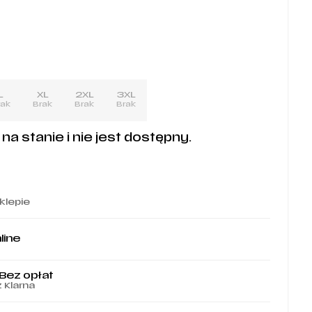
L
XL
2XL
3XL
rak
Brak
Brak
Brak
a stanie i nie jest dostępny.
klepie
line
 Bez opłat
z Klarna