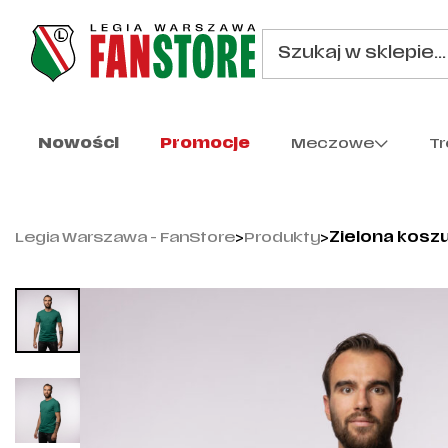
Nowości
Promocje
Meczowe
T
Legia Warszawa - FanStore
>
Produkty
>
Zielona koszu