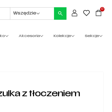
0
Wszędzie
cko
Akcesoria
Kolekcje
Sekcje
zulka z tłoczeniem