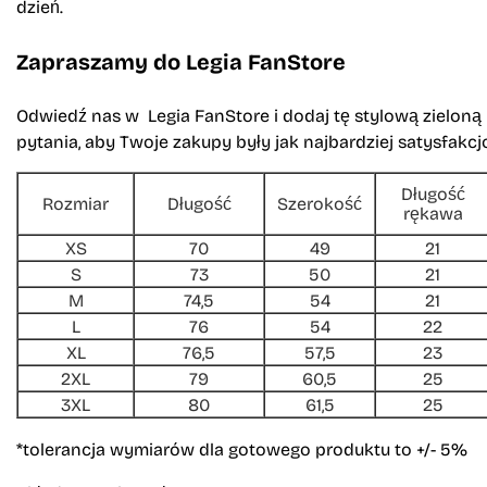
dzień.
Zapraszamy do Legia FanStore
Odwiedź nas w Legia FanStore i dodaj tę stylową zieloną
pytania, aby Twoje zakupy były jak najbardziej satysfakcj
Długość
Rozmiar
Długość
Szerokość
rękawa
XS
70
49
21
S
73
50
21
M
74,5
54
21
L
76
54
22
XL
76,5
57,5
23
2XL
79
60,5
25
3XL
80
61,5
25
*tolerancja wymiarów dla gotowego produktu to +/- 5%