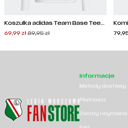
Koszulka adidas Team Base Tee
Komi
Junior - GN5713
Pierwotna
Aktualna
69,99
zł
89,95
zł
79,9
cena
cena
wynosiła:
wynosi:
89,95
69,99
zł
zł
.
.
Informacje
Metody dostawy
Płatności
Zwroty i wymiana
Faq