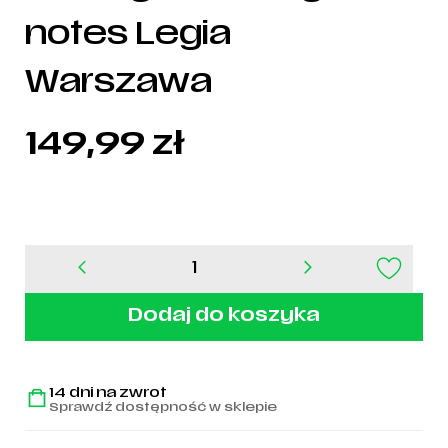
notes Legia
Warszawa
149,99
zł
ilość
Zielony
skórzany
Dodaj do koszyka
notes
Legia
Warszawa
14 dni na zwrot
Sprawdź dostępność w sklepie