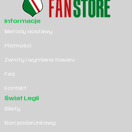
Informacje
Metody dostawy
Płatności
Zwroty i wymiana towaru
Faq
Kontakt
Świat Legii
Bilety
Bon podarunkowy