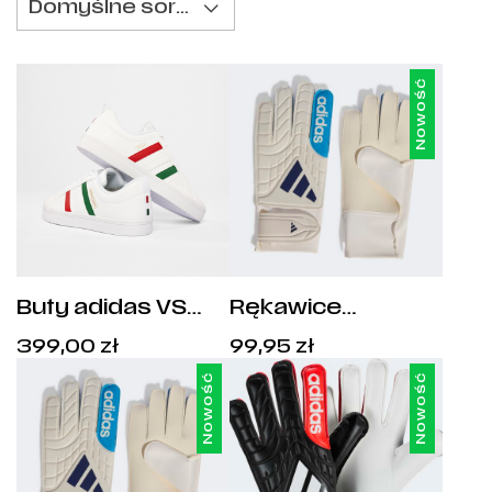
Domyślne sortowanie
Nowość
Buty adidas VS
Rękawice
Pace 2.0 - HP6012
bramkarskie Copa
Cena:
Cena:
399,00
zł
99,95
zł
Club - KE9731
399,00
zł
.
99,95
zł
.
Nowość
Nowość