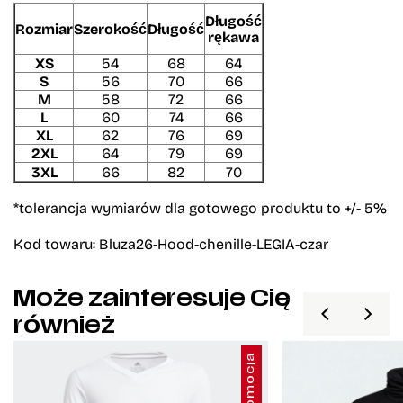
Długość
Rozmiar
Szerokość
Długość
rękawa
XS
54
68
64
S
56
70
66
M
58
72
66
L
60
74
66
XL
62
76
69
2XL
64
79
69
3XL
66
82
70
*tolerancja wymiarów dla gotowego produktu to +/- 5%
Kod towaru:
Bluza26-Hood-chenille-LEGIA-czar
Może zainteresuje Cię
również
Promocja