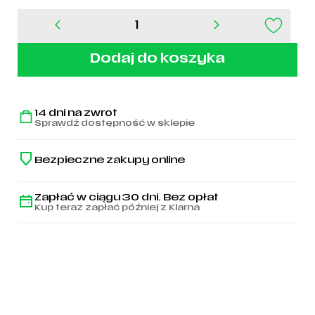
ilość
Czarna
Bluza
Dodaj do koszyka
z
Kapturem
z
Haftowanym
14 dni na zwrot
Herbem
Sprawdź dostępność w sklepie
i
Legia
1916
Bezpieczne zakupy online
Zapłać w ciągu 30 dni. Bez opłat
Kup teraz zapłać później z Klarna