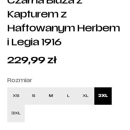
Czarna Bluza z
Kapturem z
Haftowanym Herbem
i Legia 1916
229,99
zł
Rozmiar
XS
S
M
L
XL
2XL
3XL