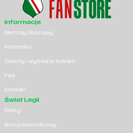
Informacje
Metody dostawy
Płatności
Zwroty i wymiana towaru
Faq
Kontakt
Świat Legii
Bilety
Bon podarunkowy