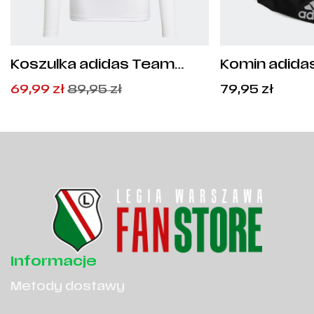
Koszulka adidas Team
Komin adidas
Base Tee Junior - GN5713
Pierwotna
Aktualna
69,99
zł
89,95
zł
79,95
zł
cena
cena
wynosiła:
wynosi:
89,95
69,99
zł
zł
.
.
Informacje
Metody dostawy