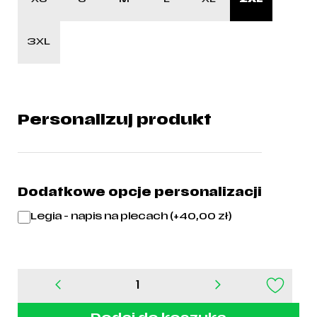
3XL
Personalizuj produkt
Dodatkowe opcje personalizacji
Legia - napis na plecach (+
40,00
zł
)
ilość
Koszulka
treningowa