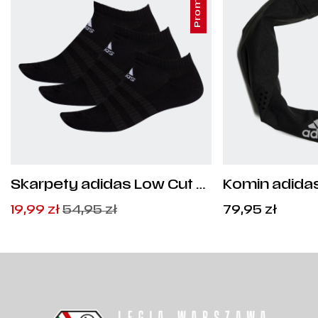
Promocja
Skarpety adidas Low Cut 3
Komin adidas
pary - DZ9385
Pierwotna
Aktualna
19,99
zł
54,95
zł
79,95
zł
cena
cena
wynosiła:
wynosi:
54,95
19,99
zł
zł
.
.