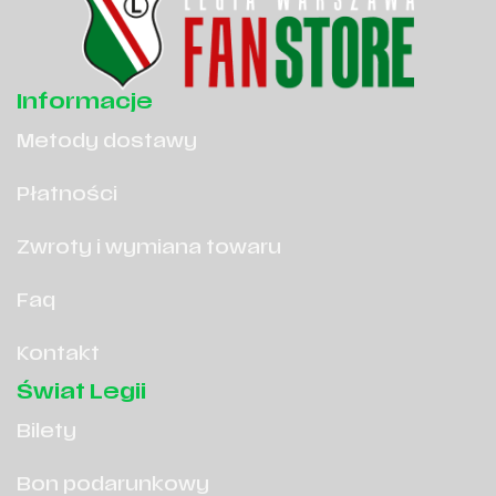
Informacje
Metody dostawy
Płatności
Zwroty i wymiana towaru
Faq
Kontakt
Świat Legii
Bilety
Bon podarunkowy