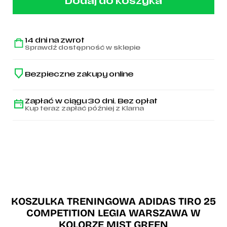
Dodaj do koszyka
adidas
Tiro
25
Legia
14 dni na zwrot
Warszawa
Sprawdź dostępność w sklepie
-
JC7042
Bezpieczne zakupy online
Zapłać w ciągu 30 dni. Bez opłat
Kup teraz zapłać później z Klarna
KOSZULKA TRENINGOWA ADIDAS TIRO 25
COMPETITION LEGIA WARSZAWA W
KOLORZE MIST GREEN