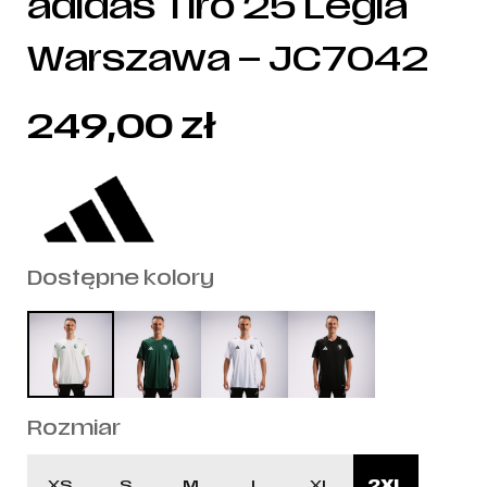
adidas Tiro 25 Legia
Warszawa – JC7042
249,00
zł
Dostępne kolory
Rozmiar
XS
S
M
L
XL
2XL