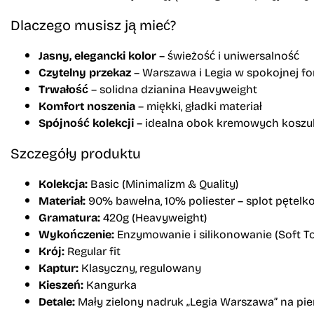
Dlaczego musisz ją mieć?
Jasny, elegancki kolor
– świeżość i uniwersalność
Czytelny przekaz
– Warszawa i Legia w spokojnej fo
Trwałość
– solidna dzianina Heavyweight
Komfort noszenia
– miękki, gładki materiał
Spójność kolekcji
– idealna obok kremowych koszulek
Szczegóły produktu
Kolekcja:
Basic (Minimalizm & Quality)
Materiał:
90% bawełna, 10% poliester – splot pętel
Gramatura:
420g (Heavyweight)
Wykończenie:
Enzymowanie i silikonowanie (Soft T
Krój:
Regular fit
Kaptur:
Klasyczny, regulowany
Kieszeń:
Kangurka
Detale:
Mały zielony nadruk „Legia Warszawa” na pi