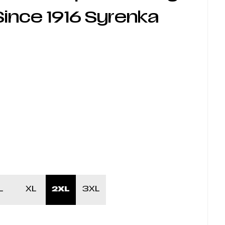
ince 1916 Syrenka
L
XL
2XL
3XL