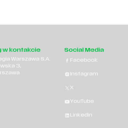
Cena
od:
50,00
zł
.
 w kontakcie
Social Media
egia Warszawa S.A.
Facebook
owska 3,
rszawa
Instagram
X
YouTube
Linkedin