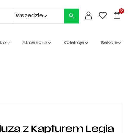
0
Wszędzie
cko
Akcesoria
Kolekcje
Sekcje
uza z Kapturem Legia