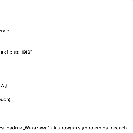
rmie
 i bluz „1916”
kowy
ouch)
ersi, nadruk „Warszawa” z klubowym symbolem na plecach