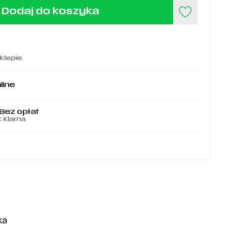
Dodaj do koszyka
klepie
line
 Bez opłat
z Klarna
ka