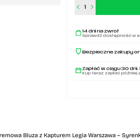
ilość
Kremowa
Bluza
z
14 dni na zwrot
Kapturem
Sprawdź dostępność w s
Legia
Warszawa
Since
Bezpieczne zakupy on
1916
Syrenka
Zapłać w ciągu 30 dni.
Kup teraz zapłać później 
remowa Bluza z Kapturem Legia Warszawa – Syren