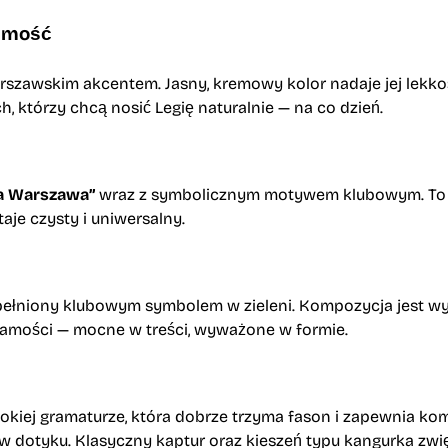
samość
szawskim akcentem. Jasny, kremowy kolor nadaje jej lekkośc
ch, którzy chcą nosić Legię naturalnie — na co dzień.
ia Warszawa”
wraz z symbolicznym motywem klubowym. To spo
taje czysty i uniwersalny.
pełniony klubowym symbolem w zieleni. Kompozycja jest wyr
ożsamości — mocne w treści, wyważone w formie.
sokiej gramaturze, która dobrze trzyma fason i zapewnia kom
 w dotyku. Klasyczny kaptur oraz kieszeń typu kangurka zwi