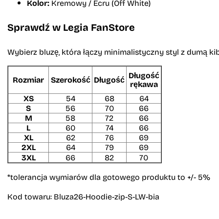
Kolor:
Kremowy / Ecru (Off White)
Sprawdź w Legia FanStore
Wybierz bluzę, która łączy minimalistyczny styl z dumą k
Długość
Rozmiar
Szerokość
Długość
rękawa
XS
54
68
64
S
56
70
66
M
58
72
66
L
60
74
66
XL
62
76
69
2XL
64
79
69
3XL
66
82
70
*tolerancja wymiarów dla gotowego produktu to +/- 5%
Kod towaru:
Bluza26-Hoodie-zip-S-LW-bia