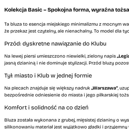
Kolekcja Basic – Spokojna forma, wyraźna toż
Ta bluza to esencja miejskiego minimalizmu z mocnym war
że przekaz jest czytelny, ale nienachalny. To model dla ty
Przód: dyskretne nawiązanie do Klubu
Na lewej piersi umieszczono niewielki, zielony napis
„Leg
jasną dzianiną i nie dominuje stylizacji. Przód bluzy pozos
Tył: miasto i Klub w jednej formie
Na plecach znajduje się większy nadruk
„Warszawa”
, uzu
bezpośrednie odniesienie do miasta i jego piłkarskiej t
Komfort i solidność na co dzień
Bluza została wykonana z grubej, mięsistej dzianiny o wy
silikonowaniu materiał jest wyjątkowo gładki i przyjemny