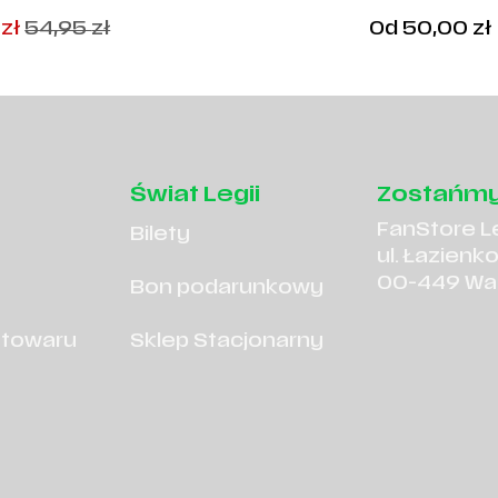
385
wotna
alna
9
zł
54,95
zł
Od
50,00
zł
iła:
si:
5
9
zł
zł
.
.
Świat Legii
Zostańmy
FanStore L
Bilety
ul. Łazienk
00-449 Wa
Bon podarunkowy
 towaru
Sklep Stacjonarny