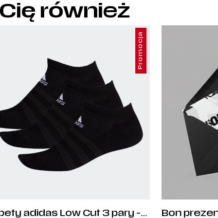
 Cię również
Promocja
pety adidas Low Cut 3 pary -
Bon preze