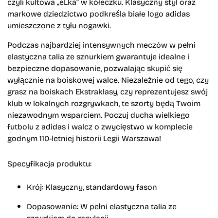
czyli kultowa „eLka” w kółeczku. Klasyczny styl oraz
markowe dziedzictwo podkreśla białe logo adidas
umieszczone z tyłu nogawki.
Podczas najbardziej intensywnych meczów w pełni
elastyczna talia ze sznurkiem gwarantuje idealne i
bezpieczne dopasowanie, pozwalając skupić się
wyłącznie na boiskowej walce. Niezależnie od tego, czy
grasz na boiskach Ekstraklasy, czy reprezentujesz swój
klub w lokalnych rozgrywkach, te szorty będą Twoim
niezawodnym wsparciem. Poczuj ducha wielkiego
futbolu z adidas i walcz o zwycięstwo w komplecie
godnym 110-letniej historii Legii Warszawa!
Specyfikacja produktu:
Krój:
Klasyczny, standardowy fason
Dopasowanie:
W pełni elastyczna talia ze
sznurkiem do regulacji