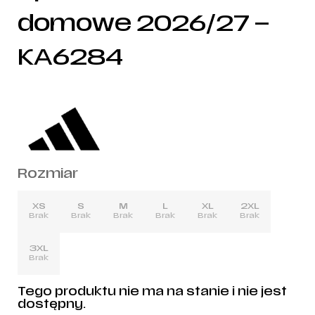
domowe 2026/27 –
KA6284
Rozmiar
XS
S
M
L
XL
2XL
Brak
Brak
Brak
Brak
Brak
Brak
3XL
Brak
Tego produktu nie ma na stanie i nie jest
dostępny.