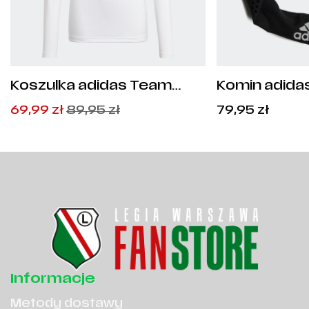
Koszulka adidas Team
Komin adidas
Base Tee Junior - GN5713
Pierwotna
Aktualna
69,99
zł
89,95
zł
79,95
zł
cena
cena
wynosiła:
wynosi:
89,95
69,99
zł
zł
.
.
Informacje
Metody dostawy