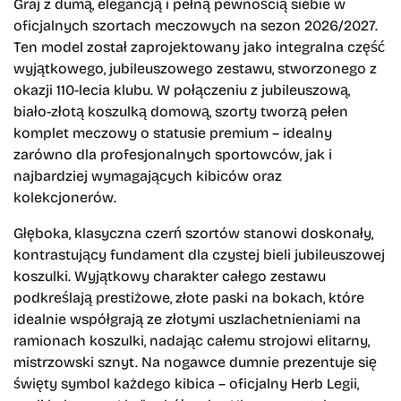
Graj z dumą, elegancją i pełną pewnością siebie w
oficjalnych szortach meczowych na sezon 2026/2027.
Ten model został zaprojektowany jako integralna część
wyjątkowego, jubileuszowego zestawu, stworzonego z
okazji 110-lecia klubu. W połączeniu z jubileuszową,
biało-złotą koszulką domową, szorty tworzą pełen
komplet meczowy o statusie premium – idealny
zarówno dla profesjonalnych sportowców, jak i
najbardziej wymagających kibiców oraz
kolekcjonerów.
Głęboka, klasyczna czerń szortów stanowi doskonały,
kontrastujący fundament dla czystej bieli jubileuszowej
koszulki. Wyjątkowy charakter całego zestawu
podkreślają prestiżowe, złote paski na bokach, które
idealnie współgrają ze złotymi uszlachetnieniami na
ramionach koszulki, nadając całemu strojowi elitarny,
mistrzowski sznyt. Na nogawce dumnie prezentuje się
święty symbol każdego kibica – oficjalny Herb Legii,