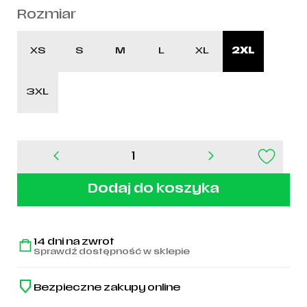
Rozmiar
XS
S
M
L
XL
2XL
3XL
ilość
Spodenki
bramkarskie
Dodaj do koszyka
adidas
2025/2026
-
JG1128
14 dni na zwrot
Sprawdź dostępność w sklepie
Bezpieczne zakupy online