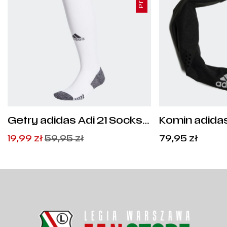
Getry adidas Adi 21 Socks -
Komin adidas
GN2991
Pierwotna
Aktualna
19,99
zł
59,95
zł
79,95
zł
cena
cena
wynosiła:
wynosi:
59,95
19,99
zł
zł
.
.