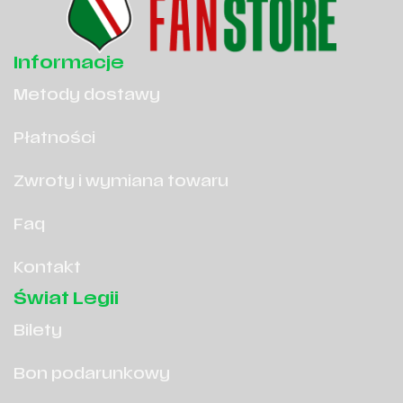
Informacje
Metody dostawy
Płatności
Zwroty i wymiana towaru
Faq
Kontakt
Świat Legii
Bilety
Bon podarunkowy