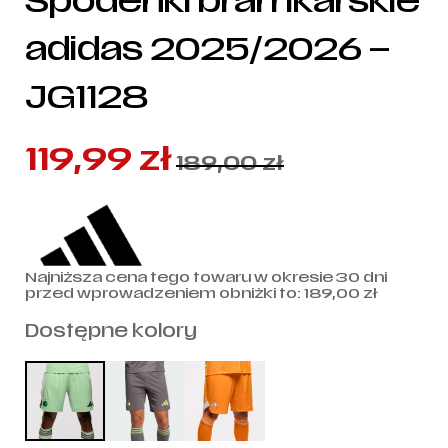
Spodenki bramkarskie
adidas 2025/2026 –
JG1128
119,99
zł
189,00
zł
Najniższa cena tego towaru w okresie 30 dni
przed wprowadzeniem obniżki to:
189,00
zł
Dostępne kolory