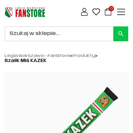
0
Legia Warszawa - FanStore
>
Produkty
>
Szalik Miś KAZEK