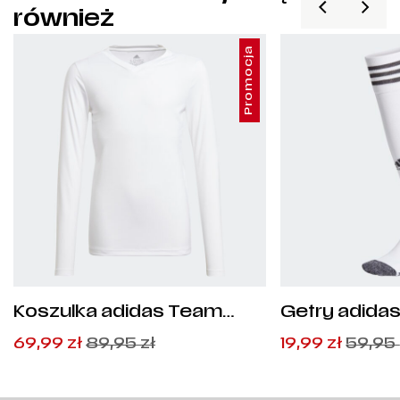
również
Promocja
Koszulka adidas Team
Getry adidas
Base Tee Junior - GN5713
GN2991
Pierwotna
Aktualna
Pierwotna
Aktualna
69,99
zł
89,95
zł
19,99
zł
59,95
cena
cena
cena
cena
wynosiła:
wynosi:
wynosiła:
wynosi:
89,95
69,99
zł
zł
.
.
59,95
19,99
zł
zł
.
.