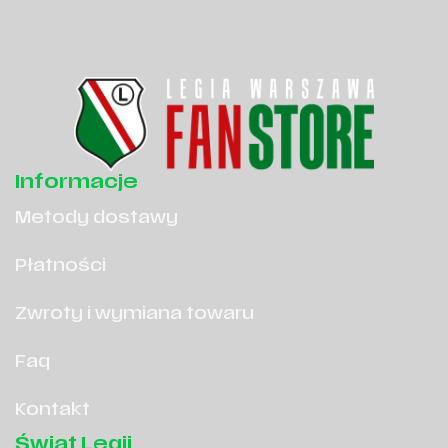
Informacje
Metody dostawy
Płatności
Zwroty i wymiana towaru
Faq
Kontakt
Świat Legii