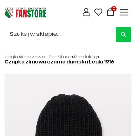
0
Legia Warszawa - FanStore
>
Produkty
>
Czapka zimowa czarna damska Legia 1916