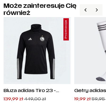
Może zainteresuje Cię
również
Promocja
Bluza adidas Tiro 23 -
Getry adidas
HI3045
GN2991
Pierwotna
Aktualna
Pierwotna
Aktualna
139,99
zł
449,00
zł
19,99
zł
59,95
cena
cena
cena
cena