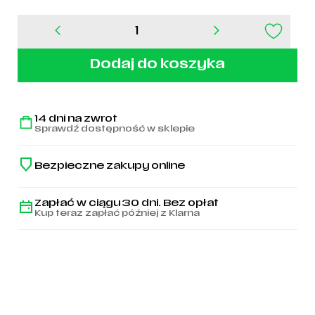
ilość
Etui
na
Dodaj do koszyka
telefon
Syrenka
iPhone
MagSafe
14 dni na zwrot
Bumper
Sprawdź dostępność w sklepie
-
D01LW
Bezpieczne zakupy online
Zapłać w ciągu 30 dni. Bez opłat
Kup teraz zapłać później z Klarna