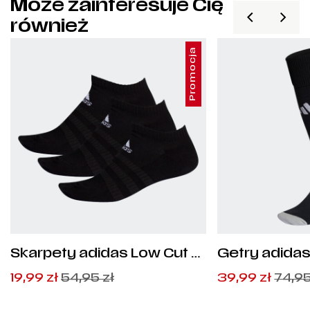
Może zainteresuje Cię
również
Promocja
Skarpety adidas Low Cut 3
Getry adidas
pary - DZ9385
HT6538
Pierwotna
Aktualna
Pierwotna
Aktualna
19,99
zł
54,95
zł
39,99
zł
74,9
cena
cena
cena
cena
wynosiła:
wynosi:
wynosiła:
wynosi: