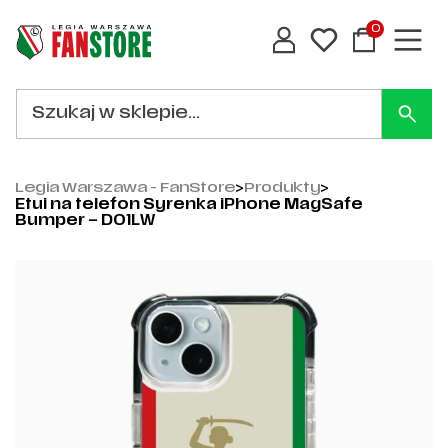
0
Legia Warszawa - FanStore
>
Produkty
>
Etui na telefon Syrenka iPhone MagSafe
Bumper – D01LW